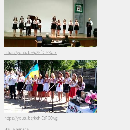
https://youtu.be/pXPfD0Z3c_c
https://youtu.be/keh-EsPG0wg
Наша адреса: