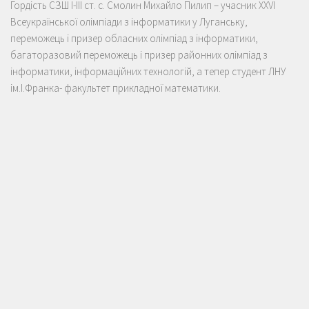
Гордість СЗШ І-ІІІ ст. с. Смолин Михайло Пилип – учасник XXVI
Всеукраїнської олімпіади з інформатики у Луганську,
переможець і призер обласних олімпіад з інформатики,
багаторазовий переможець і призер районних олімпіад з
інформатики, інформаційних технологій, а тепер студент ЛНУ
ім.І.Франка- факультет прикладної математики.