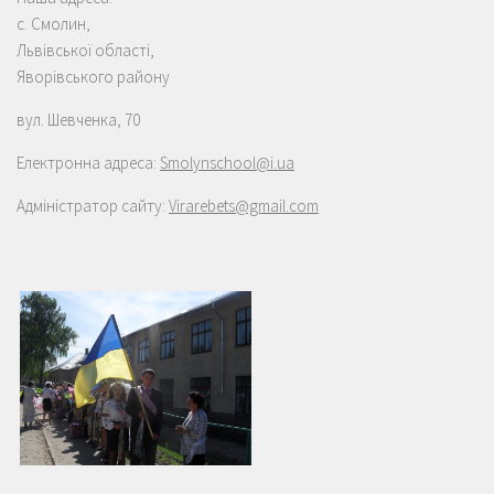
с. Смолин,
Львів
c
ької області
,
Яворівського району
вул. Шевченка, 70
Електронна адреса:
Smolynschool@i.ua
Адміністратор сайту:
Virarebets@gmail.com