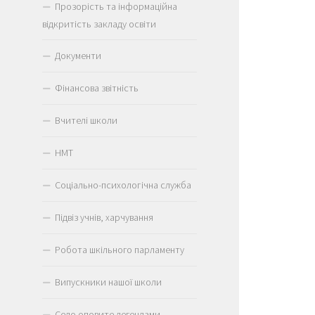
Прозорість та інформаційна
відкритість закладу освіти
Документи
Фінансова звітність
Вчителі школи
НМТ
Соціально-психологічна служба
Підвіз учнів, харчування
Робота шкільного парламенту
Випускники нашої школи
Село оповите легендами