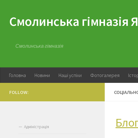
Skip to content
Смолинська гімназія Я
Смолинська гімназія
Головна
Новини
Наші успіхи
Фотогалерея
Істо
FOLLOW:
СОЦІАЛЬН
Блог
Адміністрація