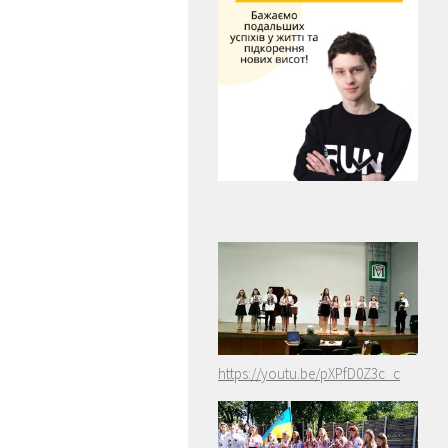
https://youtu.be/pXPfD0Z3c_c