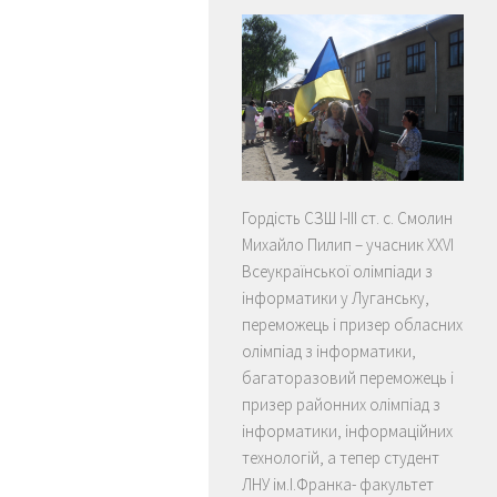
Гордість СЗШ І-ІІІ ст. с. Смолин
Михайло Пилип – учасник XXVI
Всеукраїнської олімпіади з
інформатики у Луганську,
переможець і призер обласних
олімпіад з інформатики,
багаторазовий переможець і
призер районних олімпіад з
інформатики, інформаційних
технологій, а тепер студент
ЛНУ ім.І.Франка- факультет