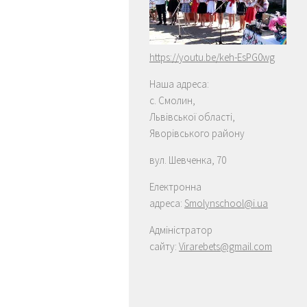
https://youtu.be/keh-EsPG0wg
Наша адреса:
с. Смолин,
Львів
c
ької області
,
Яворівського району
вул. Шевченка, 70
Електронна
адреса:
Smolynschool@i.ua
Адміністратор
сайту:
Virarebets@gmail.com